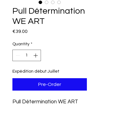
Pull Détermination
WE ART
Price
€39.00
Quantity
*
Expédition début Juillet
Pre-Order
Pull Détermination WE ART
noir. Disponible en pré-
commande.