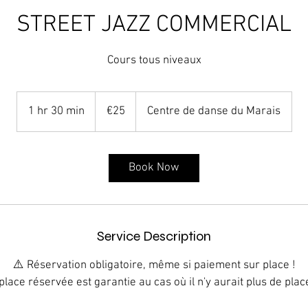
STREET JAZZ COMMERCIAL
Cours tous niveaux
25
euros
1 hr 30 min
1
€25
Centre de danse du Marais
h
3
0
Book Now
m
i
n
Service Description
⚠️ Réservation obligatoire, même si paiement sur place !
place réservée est garantie au cas où il n'y aurait plus de plac