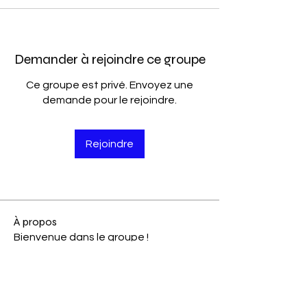
Demander à rejoindre ce groupe
Ce groupe est privé. Envoyez une
demande pour le rejoindre.
Rejoindre
À propos
Bienvenue dans le groupe !
Communiquez avec d'autres
membres, suivez les actualités et
partagez du contenu.